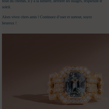
bout du chemin, il y a la lumière, derrière les nuages, resplendit le
soleil.
Alors vivez chers amis ! Continuez d’oser et surtout, soyez
heureux !