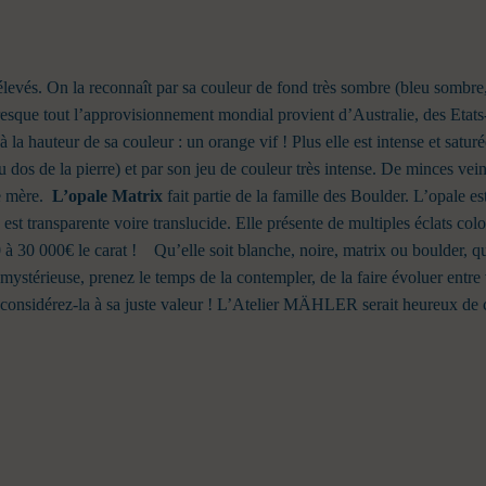
z élevés. On la reconnaît par sa couleur de fond très sombre (bleu sombre,
esque tout l’approvisionnement mondial provient d’Australie, des Etats-
la hauteur de sa couleur : un orange vif ! Plus elle est intense et saturée
 dos de la pierre) et par son jeu de couleur très intense. De minces veine
he mère.
L’opale Matrix
fait partie de la famille des Boulder. L’opale e
est transparente voire translucide. Elle présente de multiples éclats col
à 30 000€ le carat !
Qu’elle soit blanche, noire, matrix ou boulder, q
 mystérieuse, prenez le temps de la contempler, de la faire évoluer entr
considérez-la à sa juste valeur !
L’Atelier MÄHLER serait heureux de 