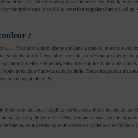
t la noble. C’est cette dernière qui nous intéresse.
En effet, la première
c’est son iridescence, c’est-à-dire ces reflets rappelant l’arc-en-ciel qui 
couleur ?
réponse…
Pour faire simple, disons que dans la matière, nous trouvons de
ce (solide incolore).
L’ensemble forme ainsi un réseau qui interagit en 
plication ! Si elles sont petites, elles diffusent une couleur bleu foncé, 
l’opale noble dans l’univers de la joaillerie. Toutes les grandes maison
ers de la haute joaillerie !).
oin d’être convaincantes : fragilité, extrême sensibilité à la chaleur, aux
contenue dans l’opale (entre 3 et 30%).
On peut ainsi aisément comprendre
de baleine, vous devriez pouvoir raviver ses couleurs et sa fraîcheur !