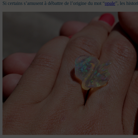
Si certains s’amusent à débattre de l’origine du mot “
opale
”, les histo