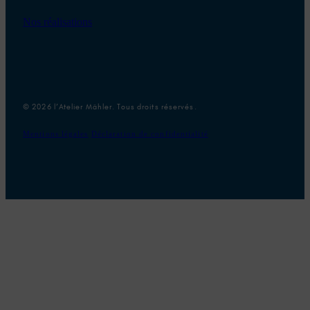
Nos réalisations
© 2026 l’Atelier Mähler. Tous droits réservés.
Mentions légales
Déclaration de confidentialité