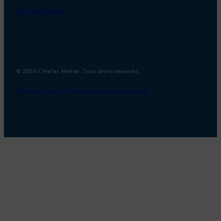
Nos réalisations
© 2026 l’Atelier Mähler. Tous droits réservés.
Mentions légales
Déclaration de confidentialité