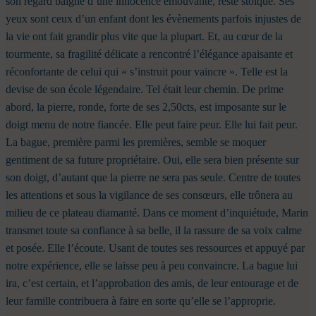
son regard baigné d’une innocence émouvante, reste stoïque. Ses
yeux sont ceux d’un enfant dont les évènements parfois injustes de
la vie ont fait grandir plus vite que la plupart. Et, au cœur de la
tourmente, sa fragilité délicate a rencontré l’élégance apaisante et
réconfortante de celui qui « s’instruit pour vaincre ». Telle est la
devise de son école légendaire. Tel était leur chemin.
De prime
abord, la pierre, ronde, forte de ses 2,50cts, est imposante sur le
doigt menu de notre fiancée. Elle peut faire peur. Elle lui fait peur.
La bague, première parmi les premières, semble se moquer
gentiment de sa future propriétaire. Oui, elle sera bien présente sur
son doigt, d’autant que la pierre ne sera pas seule. Centre de toutes
les attentions et sous la vigilance de ses consœurs, elle trônera au
milieu de ce plateau diamanté.
Dans ce moment d’inquiétude, Marin
transmet toute sa confiance à sa belle, il la rassure de sa voix calme
et posée. Elle l’écoute. Usant de toutes ses ressources et appuyé par
notre expérience, elle se laisse peu à peu convaincre. La bague lui
ira, c’est certain, et l’approbation des amis, de leur entourage et de
leur famille contribuera à faire en sorte qu’elle se l’approprie.